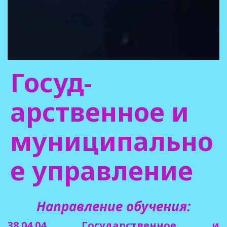
Госуд­­
арственное и
муниципально
е управление
Направление обучения:
38.04.04 Государственное и